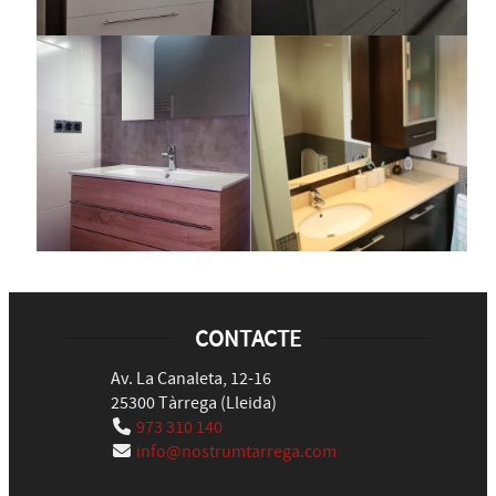
CONTACTE
Av. La Canaleta, 12-16
25300
Tàrrega
(
Lleida
)
973 310 140
info@nostrumtarrega.com