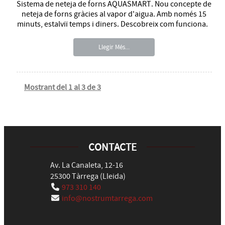
Sistema de neteja de forns AQUASMART. Nou concepte de
neteja de forns gràcies al vapor d'aigua. Amb només 15
minuts, estalviï temps i diners. Descobreix com funciona.
Llegir Més...
Mostrant del 1 al 3 de 3
CONTACTE
Av. La Canaleta, 12-16
25300
Tàrrega
(
Lleida
)
973 310 140
info@nostrumtarrega.com