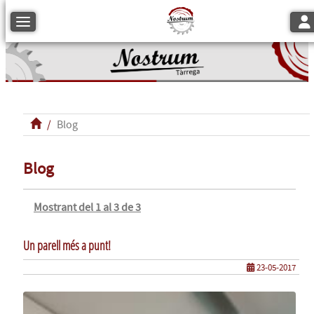
Tog
Toggle navigation
Blog
Blog
Mostrant del 1 al 3 de 3
Un parell més a punt!
23-05-2017