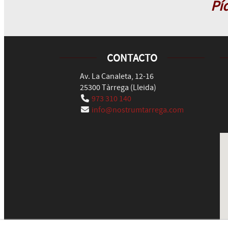
Pí
CONTACTO
Av. La Canaleta, 12-16
25300
Tàrrega
(
Lleida
)
973 310 140
info@nostrumtarrega.com