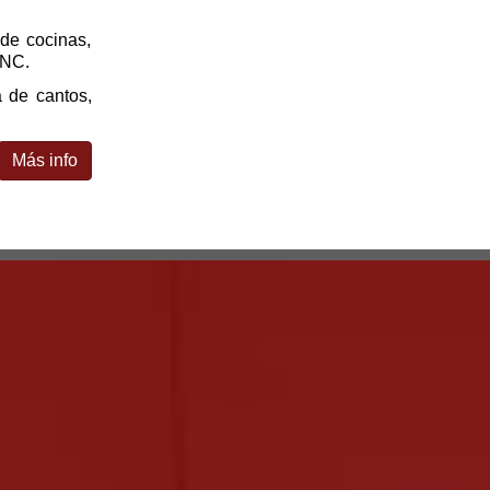
de cocinas,
 CNC.
 de cantos,
Más info