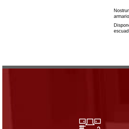
Nostrum
armario
Dispon
escuadr