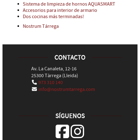
Sistema de limpieza de hornos AQUASMART
Accesorios para interior de armario
Dos cocinas más terminadas!
Nostrum Tárrega
CONTACTO
Av. La Canaleta, 12-16
25300
Tàrrega
(
Lleida
)
973 310 140
info@nostrumtarrega.com
SÍGUENOS